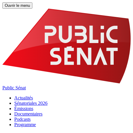
Ouvrir le menu
Public Sénat
Actualités
Sénatoriales 2026
Émissions
Documentaires
Podcasts
Programme