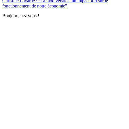
Christine Lavarde : "La biodiversité a un impact fort sur le
fonctionnement de notre économie"
Bonjour chez vous !