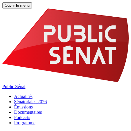
Ouvrir le menu
Public Sénat
Actualités
Sénatoriales 2026
Émissions
Documentaires
Podcasts
Programme