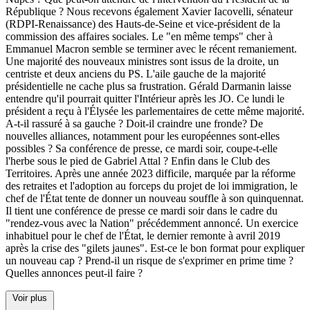
République ? Nous recevons également Xavier Iacovelli, sénateur
(RDPI-Renaissance) des Hauts-de-Seine et vice-président de la
commission des affaires sociales. Le "en même temps" cher à
Emmanuel Macron semble se terminer avec le récent remaniement.
Une majorité des nouveaux ministres sont issus de la droite, un
centriste et deux anciens du PS. L'aile gauche de la majorité
présidentielle ne cache plus sa frustration. Gérald Darmanin laisse
entendre qu'il pourrait quitter l'Intérieur après les JO. Ce lundi le
président a reçu à l'Élysée les parlementaires de cette même majorité.
A-t-il rassuré à sa gauche ? Doit-il craindre une fronde? De
nouvelles alliances, notamment pour les européennes sont-elles
possibles ? Sa conférence de presse, ce mardi soir, coupe-t-elle
l'herbe sous le pied de Gabriel Attal ? Enfin dans le Club des
Territoires. Après une année 2023 difficile, marquée par la réforme
des retraites et l'adoption au forceps du projet de loi immigration, le
chef de l'État tente de donner un nouveau souffle à son quinquennat.
Il tient une conférence de presse ce mardi soir dans le cadre du
"rendez-vous avec la Nation" précédemment annoncé. Un exercice
inhabituel pour le chef de l'État, le dernier remonte à avril 2019
après la crise des "gilets jaunes". Est-ce le bon format pour expliquer
un nouveau cap ? Prend-il un risque de s'exprimer en prime time ?
Quelles annonces peut-il faire ?
Voir plus