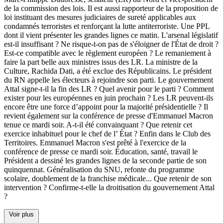
de la commission des lois. Il est aussi rapporteur de la proposition de
loi instituant des mesures judiciaires de sureté applicables aux
condamnés terroristes et renforçant la lutte antiterroriste. Une PPL
dont il vient présenter les grandes lignes ce matin. L'arsenal législatif
est-il insuffisant ? Ne risque-t-on pas de s'éloigner de l'État de droit ?
Est-ce compatible avec le règlement européen ? Le remaniement à
faire la part belle aux ministres issus des LR. La ministre de la
Culture, Rachida Dati, a été exclue des Républicains. Le président
du RN appelle les électeurs à rejoindre son parti. Le gouvernement
Attal signe-t-il la fin des LR ? Quel avenir pour le parti ? Comment
exister pour les européennes en juin prochain ? Les LR peuvent-ils
encore être une force d’appoint pour la majorité présidentielle ? Il
revient également sur la conférence de presse d'Emmanuel Macron
tenue ce mardi soir. A-t-il été convainquant ? Que retenir cet
exercice inhabituel pour le chef de l’ État ? Enfin dans le Club des
Territoires. Emmanuel Macron s'est prêté à l'exercice de la
conférence de presse ce mardi soir. Éducation, santé, travail le
Président a dessiné les grandes lignes de la seconde partie de son
quinquennat. Généralisation du SNU, refonte du programme
scolaire, doublement de la franchise médicale... Que retenir de son
intervention ? Confirme-t-elle la droitisation du gouvernement Attal
?
Voir plus