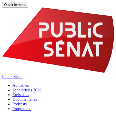
Ouvrir le menu
Public Sénat
Actualités
Sénatoriales 2026
Émissions
Documentaires
Podcasts
Programme