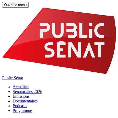
Ouvrir le menu
Public Sénat
Actualités
Sénatoriales 2026
Émissions
Documentaires
Podcasts
Programme