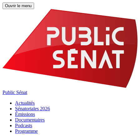
Ouvrir le menu
Public Sénat
Actualités
Sénatoriales 2026
Émissions
Documentaires
Podcasts
Programme