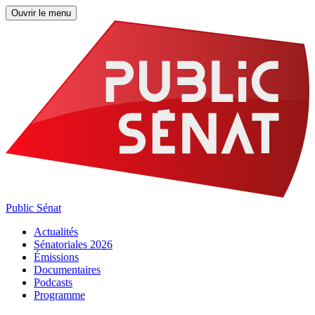
Ouvrir le menu
Public Sénat
Actualités
Sénatoriales 2026
Émissions
Documentaires
Podcasts
Programme