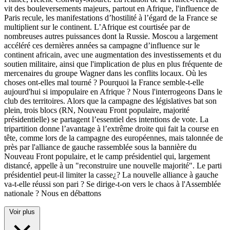
vit des bouleversements majeurs, partout en Afrique, l'influence de
Paris recule, les manifestations d’hostilité à l’égard de la France se
multiplient sur le continent. L’Afrique est courtisée par de
nombreuses autres puissances dont la Russie. Moscou a largement
accéléré ces dernières années sa campagne d’influence sur le
continent africain, avec une augmentation des investissements et du
soutien militaire, ainsi que l'implication de plus en plus fréquente de
mercenaires du groupe Wagner dans les conflits locaux. Où les
choses ont-elles mal tourné ? Pourquoi la France semble-t-elle
aujourd'hui si impopulaire en Afrique ? Nous l'interrogeons Dans le
club des territoires. Alors que la campagne des législatives bat son
plein, trois blocs (RN, Nouveau Front populaire, majorité
présidentielle) se partagent l’essentiel des intentions de vote. La
tripartition donne l’avantage à l’extrême droite qui fait la course en
tête, comme lors de la campagne des européennes, mais talonnée de
près par l'alliance de gauche rassemblée sous la bannière du
Nouveau Front populaire, et le camp présidentiel qui, largement
distancé, appelle à un "reconstruire une nouvelle majorité". Le parti
présidentiel peut-il limiter la casse¿? La nouvelle alliance à gauche
va-t-elle réussi son pari ? Se dirige-t-on vers le chaos à l'Assemblée
nationale ? Nous en débattons
Voir plus