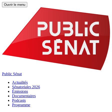
Ouvrir le menu
Public Sénat
Actualités
Sénatoriales 2026
Émissions
Documentaires
Podcasts
Programme