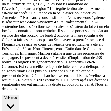
un tel afflux de réfugiés ? Quelles sont les ambitions de
l’Azerbaïdjan dans la région ? L’intégrité territoriale de l’Arménie
est-elle menacée ? La France en fait-elle assez pour aider les
Arméniens ? Nous analysons la situation. Nous recevons également
le sénateur Jean-Marc Vayssouze-Faure, fraîchement élu le 24
septembre lors des élections sénatoriales, le sénateur du lot est un élu
local qui connaît bien son territoire. Il souhaite porter son mandat au
service des élus locaux. Ce lundi 2 octobre, le maire socialiste de
Cahors a fait ses premiers pas au Sénat avec sa première séance dans
l’hémicycle, séance au cours de laquelle Gérard Larcher a été élu
Président du Sénat. Nous l'interrogeons. Enfin dans le Club des
Territoires. Emmanuel Macron s'attelle à une de ses promesses de
campagne. Le président a dévoilé les sites d'implantation de 238
nouvelles brigades de gendarmerie depuis Tonneins (Lot-et-
Garonne). Est-ce la meilleure façon de lutter contre la délinquance
en zones rurales ? Et puis nous revenons sur la réélection du
président du Sénat Gérard Larcher. Le sénateur LR des Yvelines a
recueilli 218 voix sur 320 exprimées, HUIT jours après les élections
sénatoriales qui ont maintenu la droite au pouvoir au Sénat. Nous en
débattons.
Voir plus