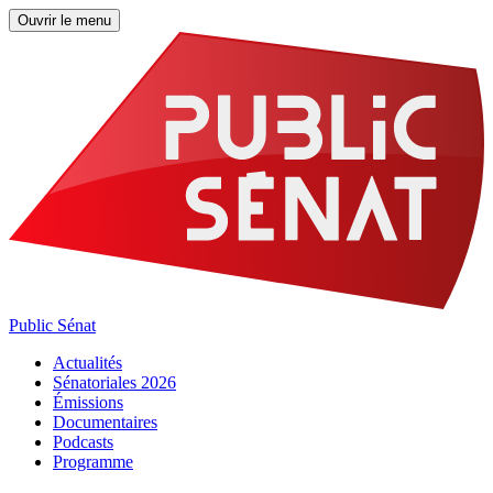
Ouvrir le menu
Public Sénat
Actualités
Sénatoriales 2026
Émissions
Documentaires
Podcasts
Programme