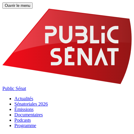
Ouvrir le menu
Public Sénat
Actualités
Sénatoriales 2026
Émissions
Documentaires
Podcasts
Programme