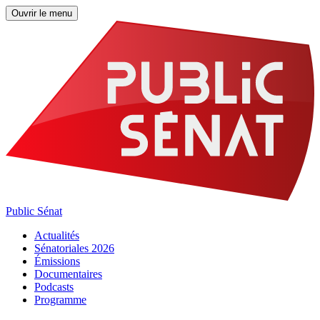
Ouvrir le menu
Public Sénat
Actualités
Sénatoriales 2026
Émissions
Documentaires
Podcasts
Programme