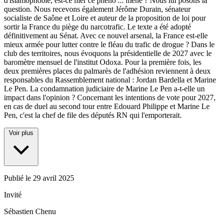
d'islamophobie, est-ce nier ce phéno
...
mène ? Nous lui posons la
question. Nous recevons également Jérôme Durain, sénateur
socialiste de Saône et Loire et auteur de la proposition de loi pour
sortir la France du piège du narcotrafic. Le texte a été adopté
définitivement au Sénat. Avec ce nouvel arsenal, la France est-elle
mieux armée pour lutter contre le fléau du trafic de drogue ? Dans le
club des territoires, nous évoquons la présidentielle de 2027 avec le
baromètre mensuel de l'institut Odoxa. Pour la première fois, les
deux premières places du palmarès de l'adhésion reviennent à deux
responsables du Rassemblement national : Jordan Bardella et Marine
Le Pen. La condamnation judiciaire de Marine Le Pen a-t-elle un
impact dans l'opinion ? Concernant les intentions de vote pour 2027,
en cas de duel au second tour entre Edouard Philippe et Marine Le
Pen, c'est la chef de file des députés RN qui l'emporterait.
Voir plus
Publié le
29 avril 2025
Invité
Sébastien Chenu