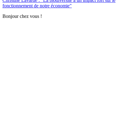
Christine Lavarde : "La biodiversité a un impact fort sur le
fonctionnement de notre économie"
Bonjour chez vous !