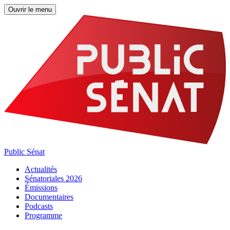
Ouvrir le menu
Public Sénat
Actualités
Sénatoriales 2026
Émissions
Documentaires
Podcasts
Programme