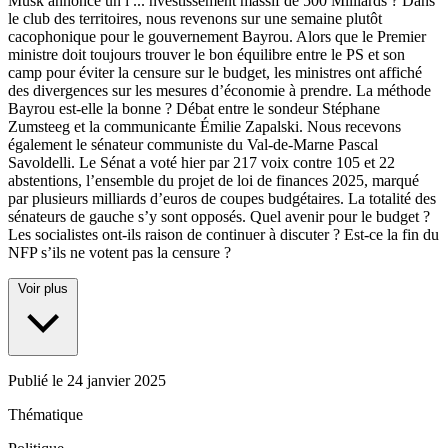
Musk annonce un i
...
nvestissement massif de 500 Milliards ? Dans
le club des territoires, nous revenons sur une semaine plutôt
cacophonique pour le gouvernement Bayrou. Alors que le Premier
ministre doit toujours trouver le bon équilibre entre le PS et son
camp pour éviter la censure sur le budget, les ministres ont affiché
des divergences sur les mesures d’économie à prendre. La méthode
Bayrou est-elle la bonne ? Débat entre le sondeur Stéphane
Zumsteeg et la communicante Émilie Zapalski. Nous recevons
également le sénateur communiste du Val-de-Marne Pascal
Savoldelli. Le Sénat a voté hier par 217 voix contre 105 et 22
abstentions, l’ensemble du projet de loi de finances 2025, marqué
par plusieurs milliards d’euros de coupes budgétaires. La totalité des
sénateurs de gauche s’y sont opposés. Quel avenir pour le budget ?
Les socialistes ont-ils raison de continuer à discuter ? Est-ce la fin du
NFP s’ils ne votent pas la censure ?
Voir plus
Publié le
24 janvier 2025
Thématique