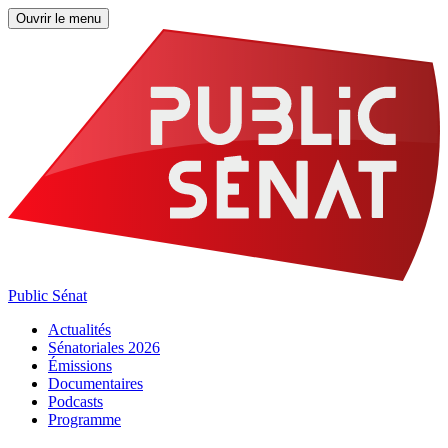
Ouvrir le menu
Public Sénat
Actualités
Sénatoriales 2026
Émissions
Documentaires
Podcasts
Programme