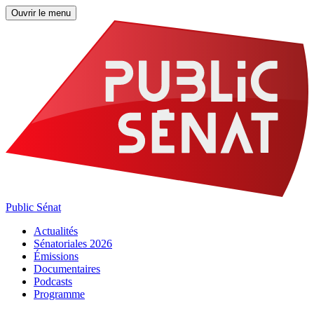
Ouvrir le menu
Public Sénat
Actualités
Sénatoriales 2026
Émissions
Documentaires
Podcasts
Programme