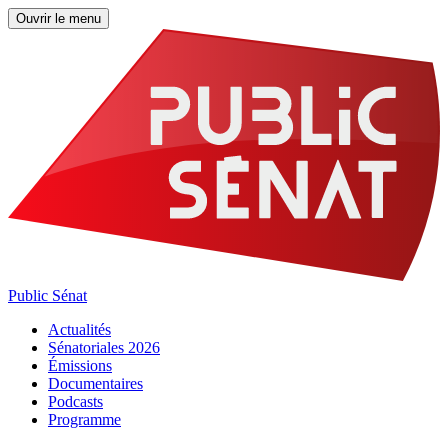
Ouvrir le menu
Public Sénat
Actualités
Sénatoriales 2026
Émissions
Documentaires
Podcasts
Programme