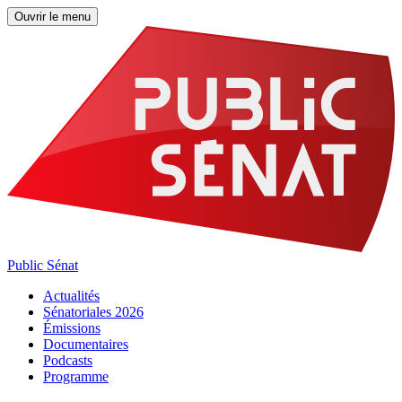
Ouvrir le menu
Public Sénat
Actualités
Sénatoriales 2026
Émissions
Documentaires
Podcasts
Programme