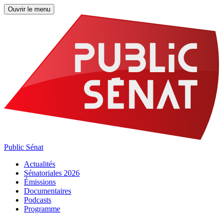
Ouvrir le menu
Public Sénat
Actualités
Sénatoriales 2026
Émissions
Documentaires
Podcasts
Programme