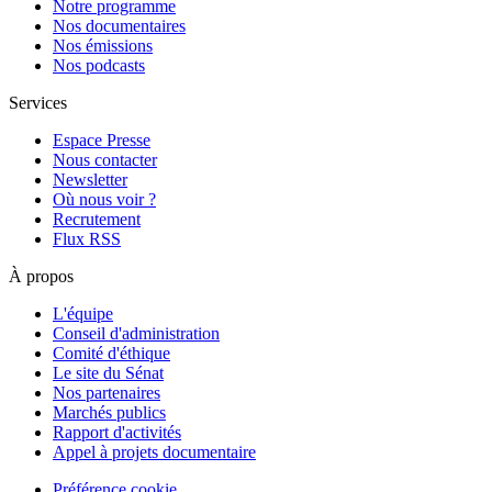
Notre programme
Nos documentaires
Nos émissions
Nos podcasts
Services
Espace Presse
Nous contacter
Newsletter
Où nous voir ?
Recrutement
Flux RSS
À propos
L'équipe
Conseil d'administration
Comité d'éthique
Le site du Sénat
Nos partenaires
Marchés publics
Rapport d'activités
Appel à projets documentaire
Préférence cookie