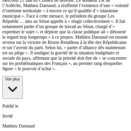
mercredi 21 mai en Conseil de défense. Le sénateur LR de
l’Ardèche, Mathieu Darnaud, a réaffirmé l’existence d’une « volonté
d’entrisme territoriale » à travers ce qu’il qualifie d’« islamisme
municipal ». Face à cette menace, le président du groupe Les
Républic
...
ains au Sénat appelle à « réagir collectivement ». Il fait
notamment partie d’un groupe de travail au Sénat, chargé d’«
expertiser le sujet », et déplore que la classe politique ait « détourné
le regard trop longtemps » à ce propos. Mathieu Darnaud est ensuite
revenu sur la victoire de Bruno Retailleau à la tête des Républicains
et sur l’avenir du parti. Selon lui, « parler d’alliance dès maintenant
est un piège ». Il souligne la gravité de la situation budgétaire et
sociale du pays, affirmant que la priorité doit être de « se concentrer
sur les problématiques des Français », au premier rang desquelles
figure « le pouvoir d’achat ».
Voir plus
Publié le
Invité
Mathieu Darnaud