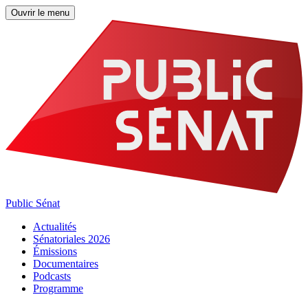
Ouvrir le menu
Public Sénat
Actualités
Sénatoriales 2026
Émissions
Documentaires
Podcasts
Programme