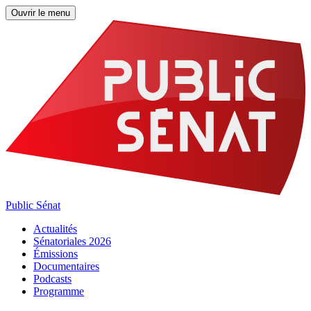
Ouvrir le menu
Public Sénat
Actualités
Sénatoriales 2026
Émissions
Documentaires
Podcasts
Programme