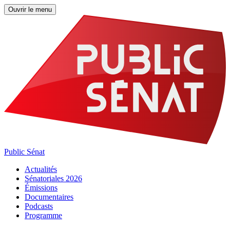
Ouvrir le menu
Public Sénat
Actualités
Sénatoriales 2026
Émissions
Documentaires
Podcasts
Programme