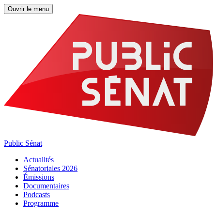
Ouvrir le menu
Public Sénat
Actualités
Sénatoriales 2026
Émissions
Documentaires
Podcasts
Programme