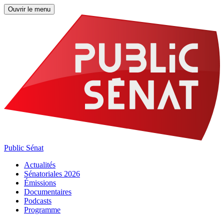
Ouvrir le menu
Public Sénat
Actualités
Sénatoriales 2026
Émissions
Documentaires
Podcasts
Programme