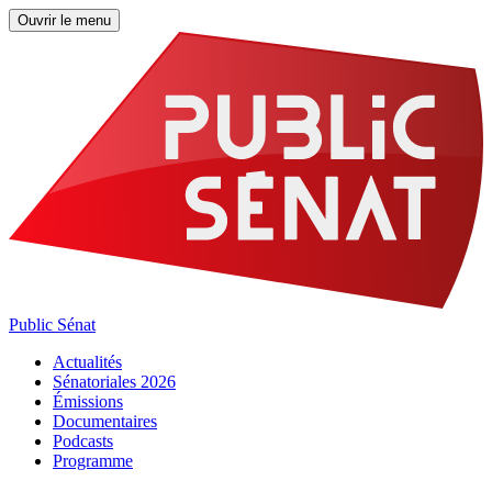
Ouvrir le menu
Public Sénat
Actualités
Sénatoriales 2026
Émissions
Documentaires
Podcasts
Programme