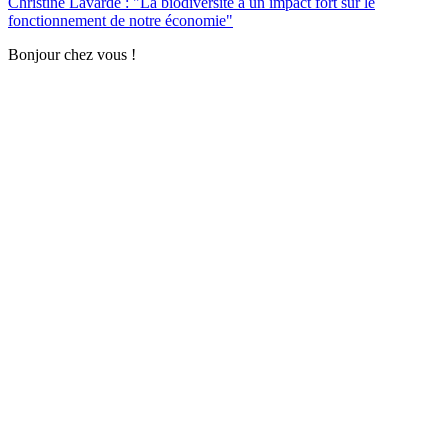
Christine Lavarde : "La biodiversité a un impact fort sur le
fonctionnement de notre économie"
Bonjour chez vous !