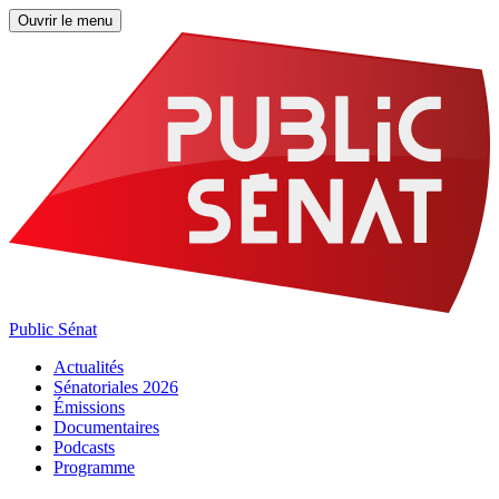
Ouvrir le menu
Public Sénat
Actualités
Sénatoriales 2026
Émissions
Documentaires
Podcasts
Programme