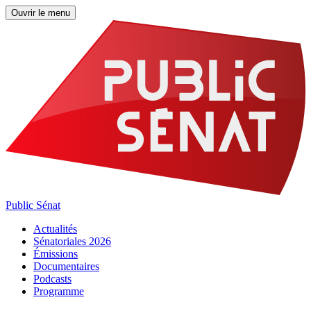
Ouvrir le menu
Public Sénat
Actualités
Sénatoriales 2026
Émissions
Documentaires
Podcasts
Programme