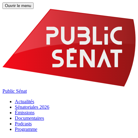
Ouvrir le menu
Public Sénat
Actualités
Sénatoriales 2026
Émissions
Documentaires
Podcasts
Programme