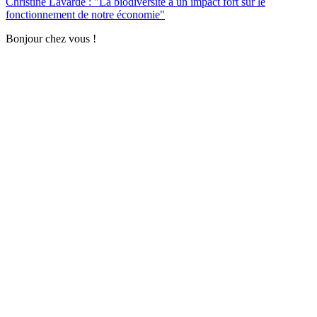
Christine Lavarde : "La biodiversité a un impact fort sur le
fonctionnement de notre économie"
Bonjour chez vous !