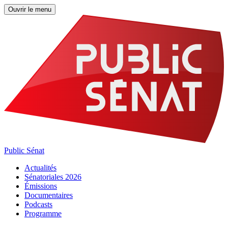
Ouvrir le menu
Public Sénat
Actualités
Sénatoriales 2026
Émissions
Documentaires
Podcasts
Programme