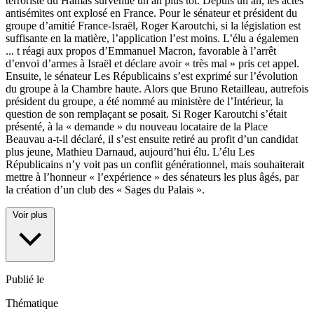
terroriste du Hamas survenue un an plus tôt. Depuis un an, les actes
antisémites ont explosé en France. Pour le sénateur et président du
groupe d’amitié France-Israël, Roger Karoutchi, si la législation est
suffisante en la matière, l’application l’est moins. L’élu a égalemen
...
t réagi aux propos d’Emmanuel Macron, favorable à l’arrêt
d’envoi d’armes à Israël et déclare avoir « très mal » pris cet appel.
Ensuite, le sénateur Les Républicains s’est exprimé sur l’évolution
du groupe à la Chambre haute. Alors que Bruno Retailleau, autrefois
président du groupe, a été nommé au ministère de l’Intérieur, la
question de son remplaçant se posait. Si Roger Karoutchi s’était
présenté, à la « demande » du nouveau locataire de la Place
Beauvau a-t-il déclaré, il s’est ensuite retiré au profit d’un candidat
plus jeune, Mathieu Darnaud, aujourd’hui élu. L’élu Les
Républicains n’y voit pas un conflit générationnel, mais souhaiterait
mettre à l’honneur « l’expérience » des sénateurs les plus âgés, par
la création d’un club des « Sages du Palais ».
Voir plus
Publié le
Thématique