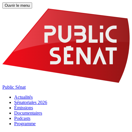
Ouvrir le menu
Public Sénat
Actualités
Sénatoriales 2026
Émissions
Documentaires
Podcasts
Programme