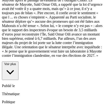
Mayotte après le passage dévastateur de l’ouragan Chido. Le
sénateur de Mayotte, Saïd Omar Oili, a rappelé que la loi d’urgence
avait été votée il y a quatre mois, mais qu’« à ce jour, il n’y a
toujours pas de bilan ». Pire encore, il confie avoir le sentiment «
que l
...
es choses s’empirent ». Apparenté au Parti socialiste, le
sénateur déplore qu’« aucune des promesses qui ont été faites aux
Mahorais n’a été tenue ». Selon lui, « le compte n’y est pas » : alors
que le rapport des inspecteurs évoque un besoin de 3,5 milliards
d’euros pour reconstruire l’île, Saïd Omar Oili avance un montant
bien supérieur, estimé à 6,7 milliards. Par ailleurs, l’un des axes
majeurs du projet de loi porte sur la lutte contre l’immigration
illégale. Une orientation que le sénateur interprète avec inquiétude :
« Je pense que le gouvernement veut faire un laboratoire à Mayotte
contre l’immigration clandestine, en vue des élections de 2027. »
Voir plus
Publié le
Thématique
Politique