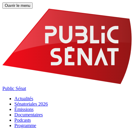
Ouvrir le menu
Public Sénat
Actualités
Sénatoriales 2026
Émissions
Documentaires
Podcasts
Programme