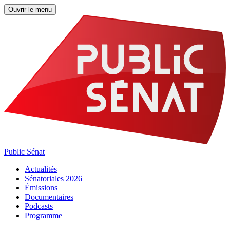
Ouvrir le menu
Public Sénat
Actualités
Sénatoriales 2026
Émissions
Documentaires
Podcasts
Programme