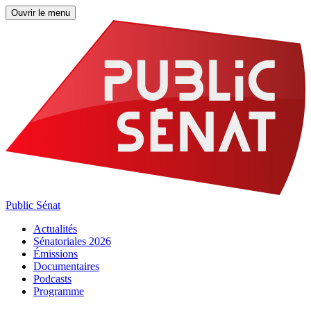
Ouvrir le menu
Public Sénat
Actualités
Sénatoriales 2026
Émissions
Documentaires
Podcasts
Programme