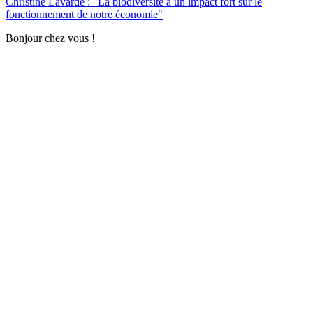
Christine Lavarde : "La biodiversité a un impact fort sur le
fonctionnement de notre économie"
Bonjour chez vous !