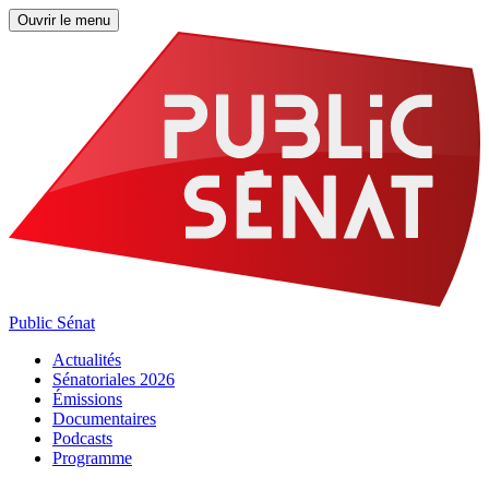
Ouvrir le menu
Public Sénat
Actualités
Sénatoriales 2026
Émissions
Documentaires
Podcasts
Programme