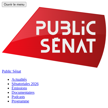
Ouvrir le menu
Public Sénat
Actualités
Sénatoriales 2026
Émissions
Documentaires
Podcasts
Programme