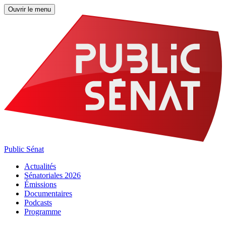
Ouvrir le menu
Public Sénat
Actualités
Sénatoriales 2026
Émissions
Documentaires
Podcasts
Programme