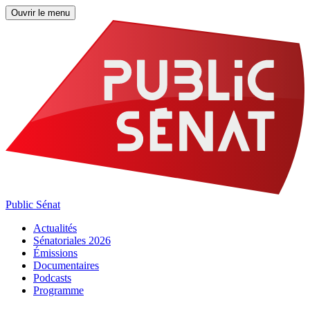
Ouvrir le menu
Public Sénat
Actualités
Sénatoriales 2026
Émissions
Documentaires
Podcasts
Programme