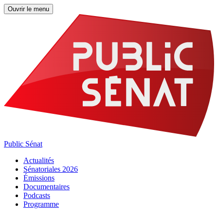
Ouvrir le menu
Public Sénat
Actualités
Sénatoriales 2026
Émissions
Documentaires
Podcasts
Programme