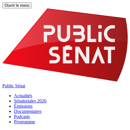
Ouvrir le menu
Public Sénat
Actualités
Sénatoriales 2026
Émissions
Documentaires
Podcasts
Programme