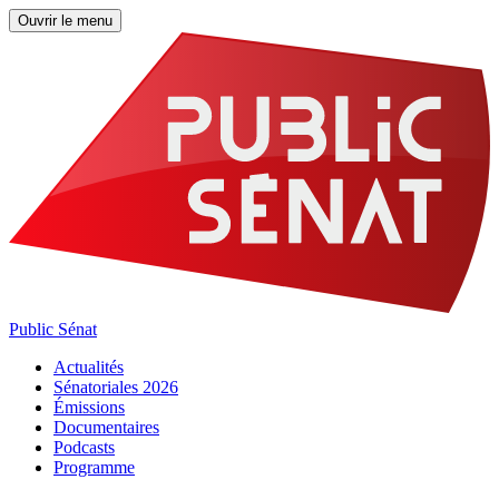
Ouvrir le menu
Public Sénat
Actualités
Sénatoriales 2026
Émissions
Documentaires
Podcasts
Programme