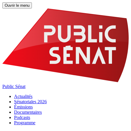
Ouvrir le menu
Public Sénat
Actualités
Sénatoriales 2026
Émissions
Documentaires
Podcasts
Programme