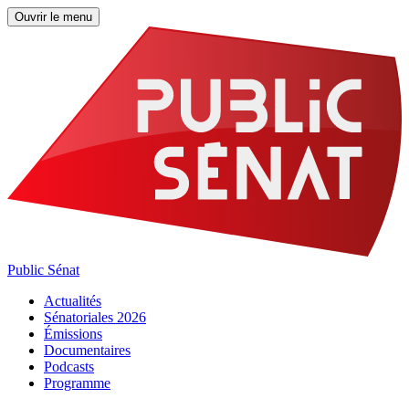
Ouvrir le menu
Public Sénat
Actualités
Sénatoriales 2026
Émissions
Documentaires
Podcasts
Programme