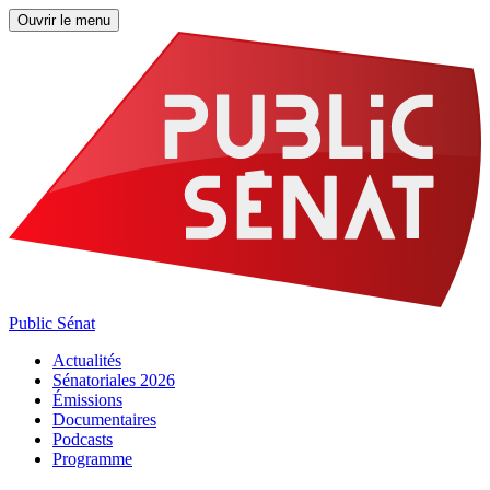
Ouvrir le menu
Public Sénat
Actualités
Sénatoriales 2026
Émissions
Documentaires
Podcasts
Programme