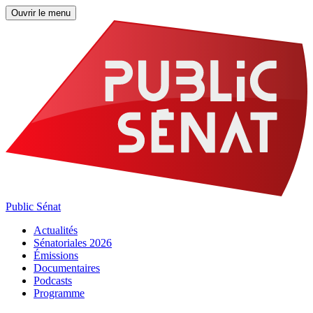
Ouvrir le menu
Public Sénat
Actualités
Sénatoriales 2026
Émissions
Documentaires
Podcasts
Programme