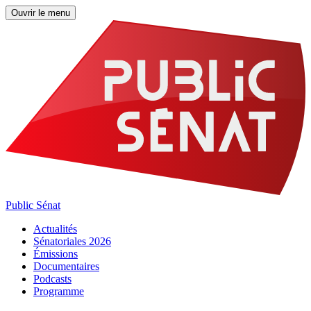
Ouvrir le menu
Public Sénat
Actualités
Sénatoriales 2026
Émissions
Documentaires
Podcasts
Programme