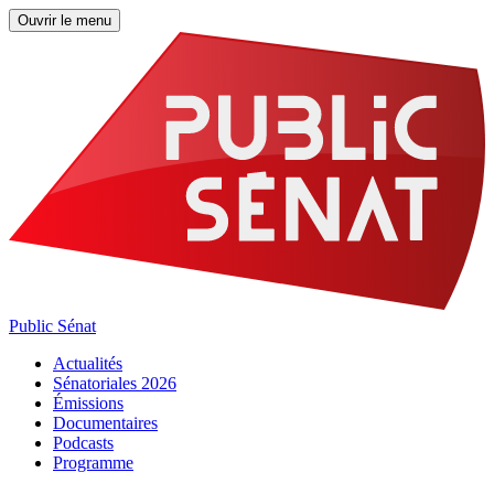
Ouvrir le menu
Public Sénat
Actualités
Sénatoriales 2026
Émissions
Documentaires
Podcasts
Programme