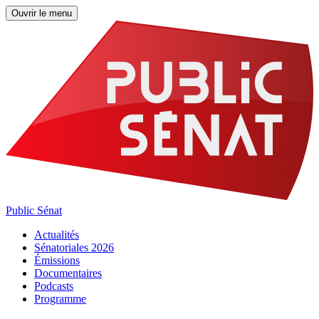
Ouvrir le menu
Public Sénat
Actualités
Sénatoriales 2026
Émissions
Documentaires
Podcasts
Programme