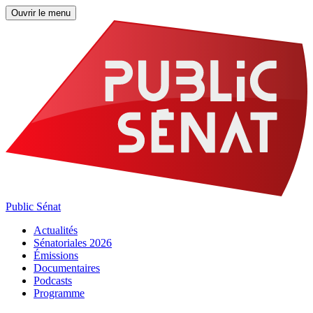
Ouvrir le menu
Public Sénat
Actualités
Sénatoriales 2026
Émissions
Documentaires
Podcasts
Programme