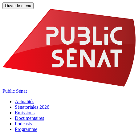
Ouvrir le menu
Public Sénat
Actualités
Sénatoriales 2026
Émissions
Documentaires
Podcasts
Programme