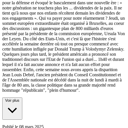
pour la défense et évoqué le basculement dans une nouvelle ère : «
notre génération ne touchera plus les
...
dividendes de la paix. Il ne
tient qu'à nous que nos enfants récoltent demain les dividendes de
nos engagements ». Qui va payer pour notre réarmement ? Jeudi, un
sommet européen extraordinaire était organisé à Bruxelles, au coeur
des discussions : un gigantesque plan de 800 milliards d'euros
présenté par la présidente de la commission européenne, Ursula Von
der Leyen. Du côté des Etats-Unis, et c'est là que l'histoire s'est
accélérée la semaine derrière où tout ou presque commencé avec
cette humiliation infligée par Donald Trump à Volodymyr Zelensky.
Quelques jours plus tard, le président américain a prononcé son
traditionnel discours sur l'Etat de l'union qui a duré... 1h40 et durant
lequel il n'a fait aucune annonce et n'a fait aucun effort pour
rassembler. Enfin, cette semaine nous avons appris la disparition
Jean Louis Debré, l'ancien président du Conseil Constitutionnel et
de l'Assemblée nationale est décédé dans la nuit de lundi à mardi à
l'âge de 80 ans, la classe politique dans sa grande majorité rend
hommage "républicain", "plein d'humour".
Voir plus
Publié le
08 mars 2025