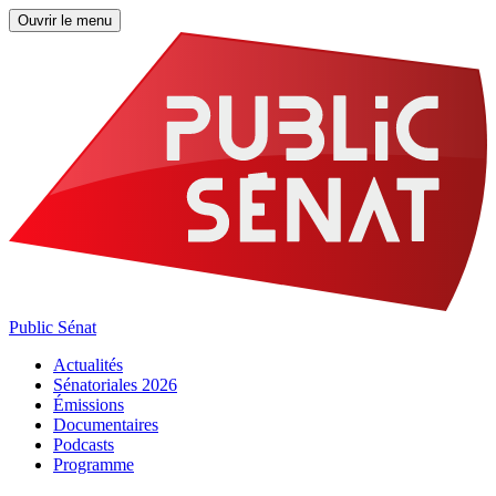
Ouvrir le menu
Public Sénat
Actualités
Sénatoriales 2026
Émissions
Documentaires
Podcasts
Programme