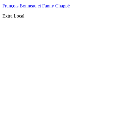
François Bonneau et Fanny Chappé
Extra Local