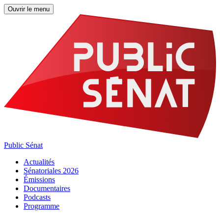
Ouvrir le menu
Public Sénat
Actualités
Sénatoriales 2026
Émissions
Documentaires
Podcasts
Programme