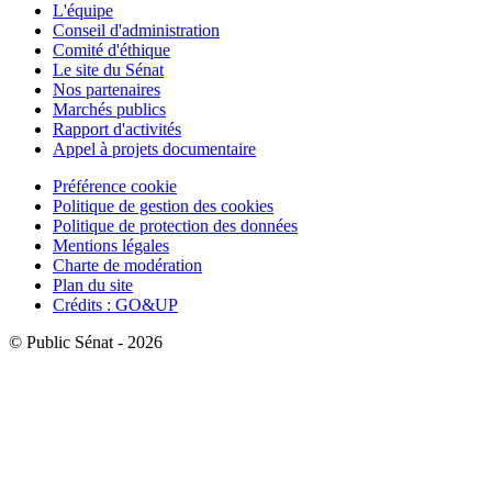
L'équipe
Conseil d'administration
Comité d'éthique
Le site du Sénat
Nos partenaires
Marchés publics
Rapport d'activités
Appel à projets documentaire
Préférence cookie
Politique de gestion des cookies
Politique de protection des données
Mentions légales
Charte de modération
Plan du site
Crédits : GO&UP
© Public Sénat - 2026