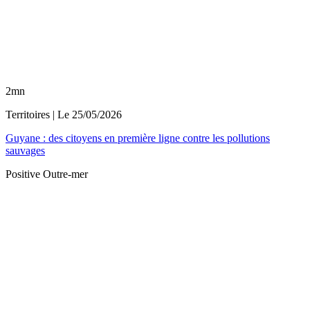
2mn
Territoires
| Le
25/05/2026
Guyane : des citoyens en première ligne contre les pollutions
sauvages
Positive Outre-mer