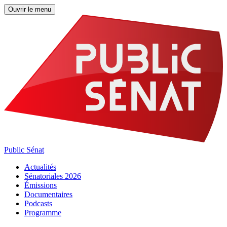
Ouvrir le menu
Public Sénat
Actualités
Sénatoriales 2026
Émissions
Documentaires
Podcasts
Programme