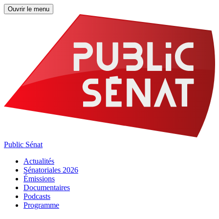
Ouvrir le menu
Public Sénat
Actualités
Sénatoriales 2026
Émissions
Documentaires
Podcasts
Programme