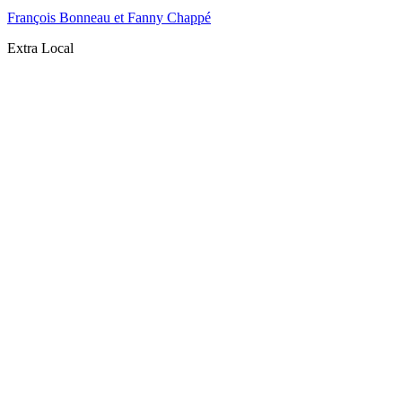
François Bonneau et Fanny Chappé
Extra Local