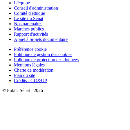
L'équipe
Conseil d'administration
Comité d'éthique
Le site du Sénat
Nos partenaires
Marchés publics
Rapport d'activités
Appel à projets documentaire
Préférence cookie
Politique de gestion des cookies
Politique de protection des données
Mentions légales
Charte de modération
Plan du site
Crédits : GO&UP
© Public Sénat - 2026